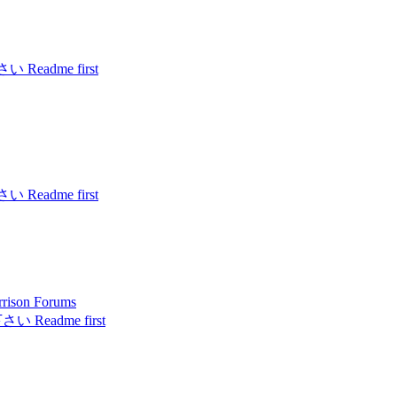
eadme first
eadme first
on Forums
Readme first