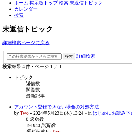
ホーム
掲示板トップ
検索
未返信トピック
カレンダー
検索
未返信トピック
詳細検索ページに戻る
詳細検索
検索
検索結果 4 件 • ページ
1
／
1
トピック
返信数
閲覧数
最新記事
アカウント登録できない場合の対処方法
by
Two
»
2024年5月23日(木) 13:24
» in
はじめにお読み下さい R
0
返信数
191940
閲覧数
最新記事
by
Two