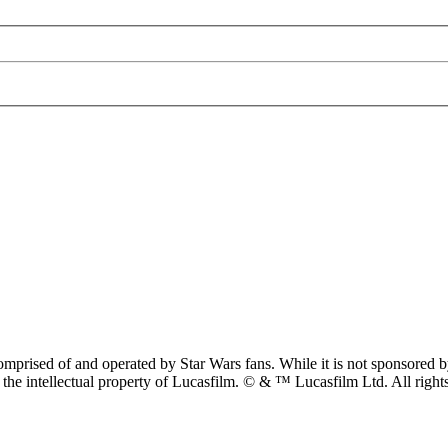
prised of and operated by Star Wars fans. While it is not sponsored by 
re the intellectual property of Lucasfilm. © & ™ Lucasfilm Ltd. All righ