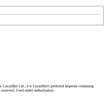
Lucasfilm Ltd., it is Lucasfilm's preferred Imperial costuming
ts reserved. Used under authorization.