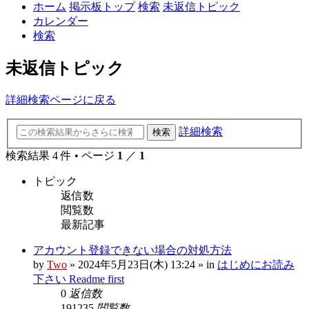
ホーム
掲示板トップ
検索
未返信トピック
カレンダー
検索
未返信トピック
詳細検索ページに戻る
詳細検索
検索
検索結果 4 件 • ページ
1
／
1
トピック
返信数
閲覧数
最新記事
アカウント登録できない場合の対処方法
by
Two
»
2024年5月23日(木) 13:24
» in
はじめにお読み
下さい Readme first
0
返信数
191235
閲覧数