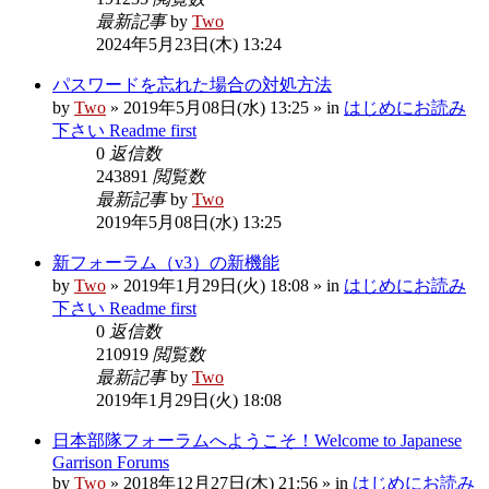
最新記事
by
Two
2024年5月23日(木) 13:24
パスワードを忘れた場合の対処方法
by
Two
»
2019年5月08日(水) 13:25
» in
はじめにお読み
下さい Readme first
0
返信数
243891
閲覧数
最新記事
by
Two
2019年5月08日(水) 13:25
新フォーラム（v3）の新機能
by
Two
»
2019年1月29日(火) 18:08
» in
はじめにお読み
下さい Readme first
0
返信数
210919
閲覧数
最新記事
by
Two
2019年1月29日(火) 18:08
日本部隊フォーラムへようこそ！Welcome to Japanese
Garrison Forums
by
Two
»
2018年12月27日(木) 21:56
» in
はじめにお読み