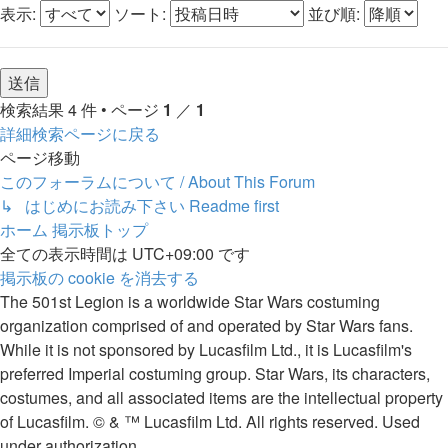
表示:
ソート:
並び順:
検索結果 4 件 • ページ
1
／
1
詳細検索ページに戻る
ページ移動
このフォーラムについて / About This Forum
↳ はじめにお読み下さい Readme first
ホーム
掲示板トップ
全ての表示時間は
UTC+09:00
です
掲示板の cookie を消去する
The 501st Legion is a worldwide Star Wars costuming
organization comprised of and operated by Star Wars fans.
While it is not sponsored by Lucasfilm Ltd., it is Lucasfilm's
preferred Imperial costuming group. Star Wars, its characters,
costumes, and all associated items are the intellectual property
of Lucasfilm. © & ™ Lucasfilm Ltd. All rights reserved. Used
under authorization.