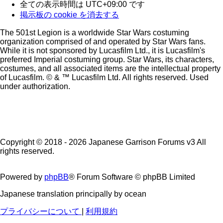
全ての表示時間は
UTC+09:00
です
掲示板の cookie を消去する
The 501st Legion is a worldwide Star Wars costuming
organization comprised of and operated by Star Wars fans.
While it is not sponsored by Lucasfilm Ltd., it is Lucasfilm's
preferred Imperial costuming group. Star Wars, its characters,
costumes, and all associated items are the intellectual property
of Lucasfilm. © & ™ Lucasfilm Ltd. All rights reserved. Used
under authorization.
Copyright © 2018 - 2026 Japanese Garrison Forums v3 All
rights reserved.
Powered by
phpBB
® Forum Software © phpBB Limited
Japanese translation principally by ocean
プライバシーについて
|
利用規約