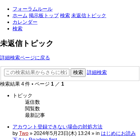
フォーラムルール
ホーム
掲示板トップ
検索
未返信トピック
カレンダー
検索
未返信トピック
詳細検索ページに戻る
検索
詳細検索
検索結果 4 件 • ページ
1
／
1
トピック
返信数
閲覧数
最新記事
アカウント登録できない場合の対処方法
by
Two
»
2024年5月23日(木) 13:24
» in
はじめにお読み
下さい Readme first