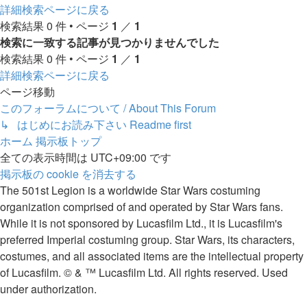
索
詳細検索ページに戻る
検索結果 0 件 • ページ
1
／
1
検索に一致する記事が見つかりませんでした
検索結果 0 件 • ページ
1
／
1
詳細検索ページに戻る
ページ移動
このフォーラムについて / About This Forum
↳ はじめにお読み下さい Readme first
ホーム
掲示板トップ
全ての表示時間は
UTC+09:00
です
掲示板の cookie を消去する
The 501st Legion is a worldwide Star Wars costuming
organization comprised of and operated by Star Wars fans.
While it is not sponsored by Lucasfilm Ltd., it is Lucasfilm's
preferred Imperial costuming group. Star Wars, its characters,
costumes, and all associated items are the intellectual property
of Lucasfilm. © & ™ Lucasfilm Ltd. All rights reserved. Used
under authorization.