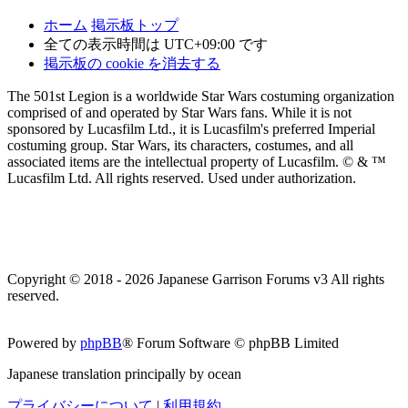
ホーム
掲示板トップ
全ての表示時間は
UTC+09:00
です
掲示板の cookie を消去する
The 501st Legion is a worldwide Star Wars costuming organization
comprised of and operated by Star Wars fans. While it is not
sponsored by Lucasfilm Ltd., it is Lucasfilm's preferred Imperial
costuming group. Star Wars, its characters, costumes, and all
associated items are the intellectual property of Lucasfilm. © & ™
Lucasfilm Ltd. All rights reserved. Used under authorization.
Copyright © 2018 - 2026 Japanese Garrison Forums v3 All rights
reserved.
Powered by
phpBB
® Forum Software © phpBB Limited
Japanese translation principally by ocean
プライバシーについて
|
利用規約