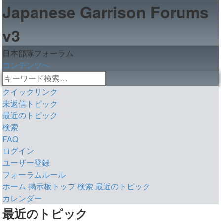
Japanese Garrison Forums
v3
日本部隊フォーラム
コンテンツへ
詳
検
細
クイックリンク
索
検
未返信トピック
索
最近のトピック
検索
FAQ
ログイン
ユーザー登録
フォーラムルール
ホーム
掲示板トップ
検索
最近のトピック
カレンダー
検
最近のトピック