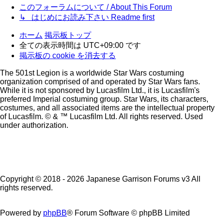
このフォーラムについて / About This Forum
↳ はじめにお読み下さい Readme first
ホーム
掲示板トップ
全ての表示時間は
UTC+09:00
です
掲示板の cookie を消去する
The 501st Legion is a worldwide Star Wars costuming
organization comprised of and operated by Star Wars fans.
While it is not sponsored by Lucasfilm Ltd., it is Lucasfilm's
preferred Imperial costuming group. Star Wars, its characters,
costumes, and all associated items are the intellectual property
of Lucasfilm. © & ™ Lucasfilm Ltd. All rights reserved. Used
under authorization.
Copyright © 2018 - 2026 Japanese Garrison Forums v3 All
rights reserved.
Powered by
phpBB
® Forum Software © phpBB Limited