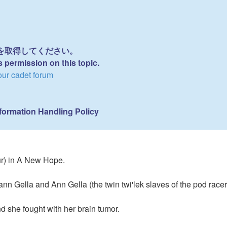
権を取得してください。
s permission on this topic.
cadet forum
formation Handling Policy
ur) in A New Hope.
n Gella and Ann Gella (the twin twi'lek slaves of the pod rac
d she fought with her brain tumor.