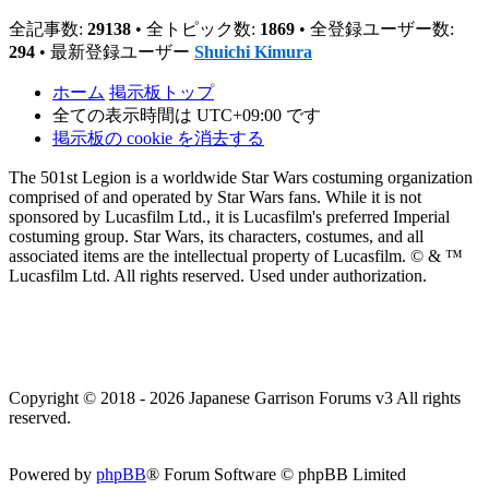
全記事数:
29138
• 全トピック数:
1869
• 全登録ユーザー数:
294
• 最新登録ユーザー
Shuichi Kimura
ホーム
掲示板トップ
全ての表示時間は
UTC+09:00
です
掲示板の cookie を消去する
The 501st Legion is a worldwide Star Wars costuming organization
comprised of and operated by Star Wars fans. While it is not
sponsored by Lucasfilm Ltd., it is Lucasfilm's preferred Imperial
costuming group. Star Wars, its characters, costumes, and all
associated items are the intellectual property of Lucasfilm. © & ™
Lucasfilm Ltd. All rights reserved. Used under authorization.
Copyright © 2018 - 2026 Japanese Garrison Forums v3 All rights
reserved.
Powered by
phpBB
® Forum Software © phpBB Limited