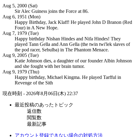
Aug 5, 2000 (Sat)
Sir Alec Guiness joins the Force at 86.
Aug 6, 1951 (Mon)
Happy Birthday, Jack Klaff! He played John D Branon (Red
Four) in A New Hope.
Aug 7, 1979 (Tue)
Happy birthday Nishan Hindes and Nifa Hindes! They
played Tann Gella and Ann Gella (the twin twi'lek slaves of
the pod racer, Sebulba) in The Phantom Menace.
Aug 9, 2005 (Tue)
Katie Johnson dies, a daughter of our founder Albin Johnson
and she fought with her brain tumor.
Aug 9, 1979 (Thu)
Happy birthday, Michael Kingma. He played Tarfful in
Revenge of the Sith
現在時刻 - 2026年8月06日(木) 22:37
最近投稿のあったトピック
返信数
閲覧数
最新記事
アカウント登録できない場合の対処方法