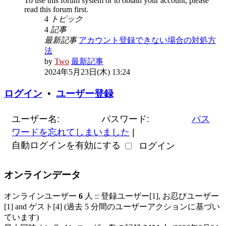
To use this forum system or to obtain your account, please
read this forum first.
4
トピック
4
記事
最新記事
アカウント登録できない場合の対処方
法
by
Two
最新記事
2024年5月23日(木) 13:24
ログイン
•
ユーザー登録
ユーザー名:
パスワード:
パス
ワードを忘れてしまいました
|
自動ログインを有効にする
オンラインデータ
オンラインユーザー
6
人 :: 登録ユーザー[1], お忍びユーザー
[1] and ゲスト[4] (過去 5 分間のユーザーアクションに基づい
ています)