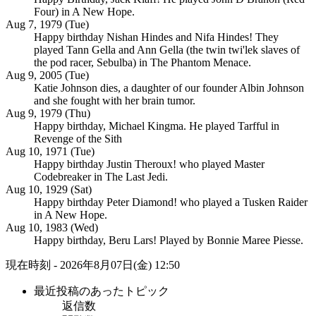
Four) in A New Hope.
Aug 7, 1979 (Tue)
Happy birthday Nishan Hindes and Nifa Hindes! They
played Tann Gella and Ann Gella (the twin twi'lek slaves of
the pod racer, Sebulba) in The Phantom Menace.
Aug 9, 2005 (Tue)
Katie Johnson dies, a daughter of our founder Albin Johnson
and she fought with her brain tumor.
Aug 9, 1979 (Thu)
Happy birthday, Michael Kingma. He played Tarfful in
Revenge of the Sith
Aug 10, 1971 (Tue)
Happy birthday Justin Theroux! who played Master
Codebreaker in The Last Jedi.
Aug 10, 1929 (Sat)
Happy birthday Peter Diamond! who played a Tusken Raider
in A New Hope.
Aug 10, 1983 (Wed)
Happy birthday, Beru Lars! Played by Bonnie Maree Piesse.
現在時刻 - 2026年8月07日(金) 12:50
最近投稿のあったトピック
返信数