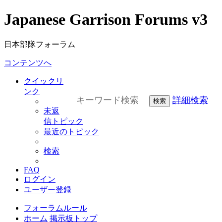
Japanese Garrison Forums v3
日本部隊フォーラム
コンテンツへ
クイックリ
ンク
詳細検索
検索
未返
信トピック
最近のトピック
検索
FAQ
ログイン
ユーザー登録
フォーラムルール
ホーム
掲示板トップ