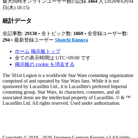
最大同時オンラインユーザー数の記録
3464
人 (2026年6月04
日(木) 18:15)
統計データ
全記事数:
29138
• 全トピック数:
1869
• 全登録ユーザー数:
294
• 最新登録ユーザー
Shuichi Kimura
ホーム
掲示板トップ
全ての表示時間は
UTC+09:00
です
掲示板の cookie を消去する
The 501st Legion is a worldwide Star Wars costuming organization
comprised of and operated by Star Wars fans. While it is not
sponsored by Lucasfilm Ltd., it is Lucasfilm's preferred Imperial
costuming group. Star Wars, its characters, costumes, and all
associated items are the intellectual property of Lucasfilm. © & ™
Lucasfilm Ltd. All rights reserved. Used under authorization.
Copyright © 2018 - 2026 Japanese Garrison Forums v3 All rights