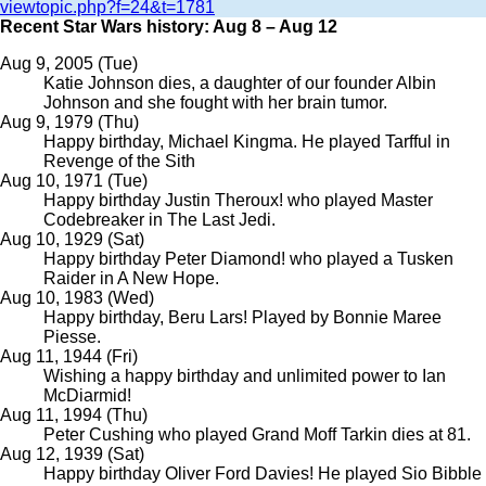
viewtopic.php?f=24&t=1781
Recent Star Wars history: Aug 8 – Aug 12
Aug 9, 2005 (Tue)
Katie Johnson dies, a daughter of our founder Albin
Johnson and she fought with her brain tumor.
Aug 9, 1979 (Thu)
Happy birthday, Michael Kingma. He played Tarfful in
Revenge of the Sith
Aug 10, 1971 (Tue)
Happy birthday Justin Theroux! who played Master
Codebreaker in The Last Jedi.
Aug 10, 1929 (Sat)
Happy birthday Peter Diamond! who played a Tusken
Raider in A New Hope.
Aug 10, 1983 (Wed)
Happy birthday, Beru Lars! Played by Bonnie Maree
Piesse.
Aug 11, 1944 (Fri)
Wishing a happy birthday and unlimited power to Ian
McDiarmid!
Aug 11, 1994 (Thu)
Peter Cushing who played Grand Moff Tarkin dies at 81.
Aug 12, 1939 (Sat)
Happy birthday Oliver Ford Davies! He played Sio Bibble