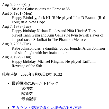
Aug 5, 2000 (Sat)
Sir Alec Guiness joins the Force at 86.
Aug 6, 1951 (Mon)
Happy Birthday, Jack Klaff! He played John D Branon (Red
Four) in A New Hope.
Aug 7, 1979 (Tue)
Happy birthday Nishan Hindes and Nifa Hindes! They
played Tann Gella and Ann Gella (the twin twi'lek slaves of
the pod racer, Sebulba) in The Phantom Menace.
Aug 9, 2005 (Tue)
Katie Johnson dies, a daughter of our founder Albin Johnson
and she fought with her brain tumor.
Aug 9, 1979 (Thu)
Happy birthday, Michael Kingma. He played Tarfful in
Revenge of the Sith
現在時刻 - 2026年8月06日(木) 16:32
最近投稿のあったトピック
返信数
閲覧数
最新記事
アカウント登録できない場合の対処方法