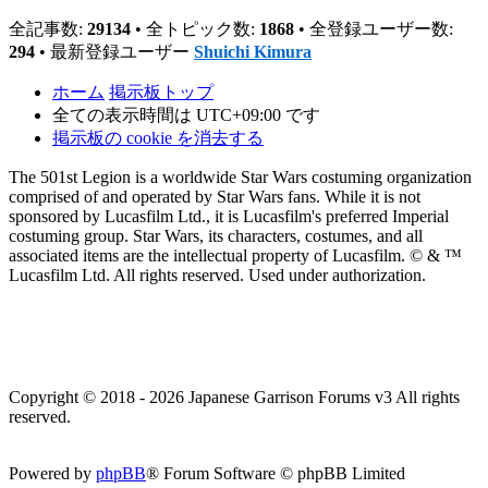
全記事数:
29134
• 全トピック数:
1868
• 全登録ユーザー数:
294
• 最新登録ユーザー
Shuichi Kimura
ホーム
掲示板トップ
全ての表示時間は
UTC+09:00
です
掲示板の cookie を消去する
The 501st Legion is a worldwide Star Wars costuming organization
comprised of and operated by Star Wars fans. While it is not
sponsored by Lucasfilm Ltd., it is Lucasfilm's preferred Imperial
costuming group. Star Wars, its characters, costumes, and all
associated items are the intellectual property of Lucasfilm. © & ™
Lucasfilm Ltd. All rights reserved. Used under authorization.
Copyright © 2018 - 2026 Japanese Garrison Forums v3 All rights
reserved.
Powered by
phpBB
® Forum Software © phpBB Limited