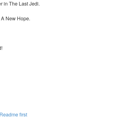
 in The Last Jedi.
n A New Hope.
d!
me first