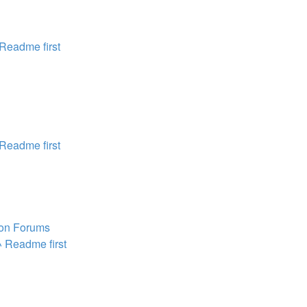
me first
me first
n Forums
dme first