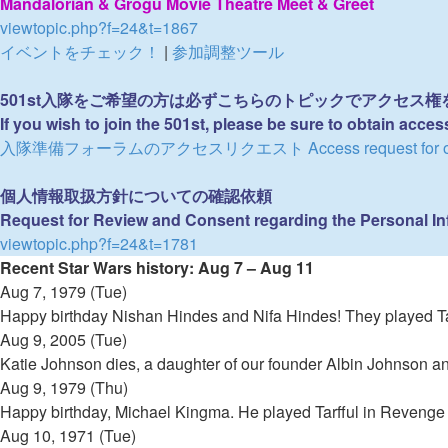
Mandalorian & Grogu Movie Theatre Meet & Greet
viewtopic.php?f=24&t=1867
イベントをチェック！
|
参加調整ツール
501st入隊をご希望の方は必ずこちらのトピックでアクセス
If you wish to join the 501st, please be sure to obtain acces
入隊準備フォーラムのアクセスリクエスト Access request for our 
個人情報取扱方針についての確認依頼
Request for Review and Consent regarding the Personal In
viewtopic.php?f=24&t=1781
Recent Star Wars history: Aug 7 – Aug 11
Aug 7, 1979 (Tue)
Happy birthday Nishan Hindes and Nifa Hindes! They played Tan
Aug 9, 2005 (Tue)
Katie Johnson dies, a daughter of our founder Albin Johnson an
Aug 9, 1979 (Thu)
Happy birthday, Michael Kingma. He played Tarfful in Revenge o
Aug 10, 1971 (Tue)