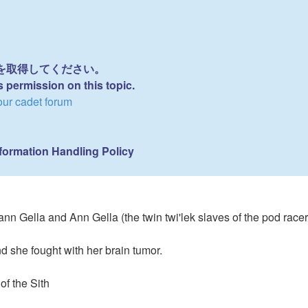
権を取得してください。
s permission on this topic.
cadet forum
formation Handling Policy
n Gella and Ann Gella (the twin twi'lek slaves of the pod rac
d she fought with her brain tumor.
f the Sith