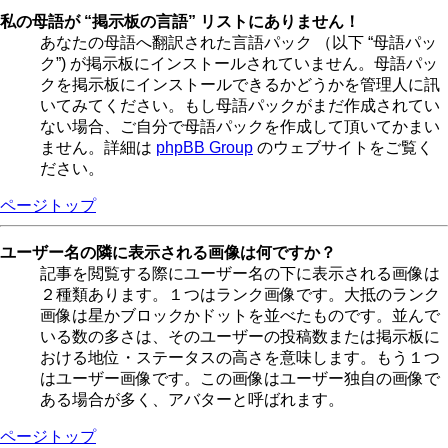
私の母語が “掲示板の言語” リストにありません！
あなたの母語へ翻訳された言語パック （以下 “母語パッ
ク”) が掲示板にインストールされていません。母語パッ
クを掲示板にインストールできるかどうかを管理人に訊
いてみてください。もし母語パックがまだ作成されてい
ない場合、ご自分で母語パックを作成して頂いてかまい
ません。詳細は
phpBB Group
のウェブサイトをご覧く
ださい。
ページトップ
ユーザー名の隣に表示される画像は何ですか？
記事を閲覧する際にユーザー名の下に表示される画像は
２種類あります。１つはランク画像です。大抵のランク
画像は星かブロックかドットを並べたものです。並んで
いる数の多さは、そのユーザーの投稿数または掲示板に
おける地位・ステータスの高さを意味します。もう１つ
はユーザー画像です。この画像はユーザー独自の画像で
ある場合が多く、アバターと呼ばれます。
ページトップ