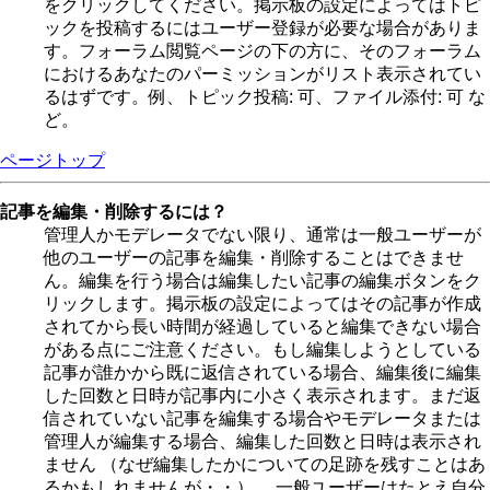
をクリックしてください。掲示板の設定によってはトピ
ックを投稿するにはユーザー登録が必要な場合がありま
す。フォーラム閲覧ページの下の方に、そのフォーラム
におけるあなたのパーミッションがリスト表示されてい
るはずです。例、トピック投稿: 可、ファイル添付: 可 な
ど。
ページトップ
記事を編集・削除するには？
管理人かモデレータでない限り、通常は一般ユーザーが
他のユーザーの記事を編集・削除することはできませ
ん。編集を行う場合は編集したい記事の編集ボタンをク
リックします。掲示板の設定によってはその記事が作成
されてから長い時間が経過していると編集できない場合
がある点にご注意ください。もし編集しようとしている
記事が誰かから既に返信されている場合、編集後に編集
した回数と日時が記事内に小さく表示されます。まだ返
信されていない記事を編集する場合やモデレータまたは
管理人が編集する場合、編集した回数と日時は表示され
ません （なぜ編集したかについての足跡を残すことはあ
るかもしれませんが・・） 。一般ユーザーはたとえ自分