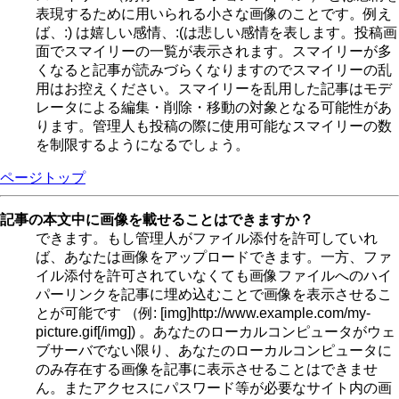
表現するために用いられる小さな画像のことです。例え
ば、:) は嬉しい感情、:(は悲しい感情を表します。投稿画
面でスマイリーの一覧が表示されます。スマイリーが多
くなると記事が読みづらくなりますのでスマイリーの乱
用はお控えください。スマイリーを乱用した記事はモデ
レータによる編集・削除・移動の対象となる可能性があ
ります。管理人も投稿の際に使用可能なスマイリーの数
を制限するようになるでしょう。
ページトップ
記事の本文中に画像を載せることはできますか？
できます。もし管理人がファイル添付を許可していれ
ば、あなたは画像をアップロードできます。一方、ファ
イル添付を許可されていなくても画像ファイルへのハイ
パーリンクを記事に埋め込むことで画像を表示させるこ
とが可能です （例: [img]http://www.example.com/my-
picture.gif[/img]) 。あなたのローカルコンピュータがウェ
ブサーバでない限り、あなたのローカルコンピュータに
のみ存在する画像を記事に表示させることはできませ
ん。またアクセスにパスワード等が必要なサイト内の画