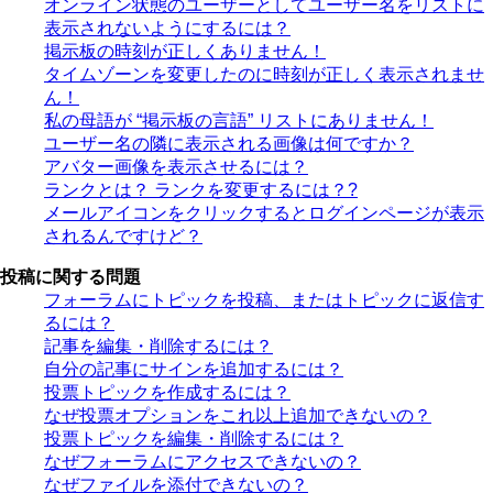
オンライン状態のユーザーとしてユーザー名をリストに
表示されないようにするには？
掲示板の時刻が正しくありません！
タイムゾーンを変更したのに時刻が正しく表示されませ
ん！
私の母語が “掲示板の言語” リストにありません！
ユーザー名の隣に表示される画像は何ですか？
アバター画像を表示させるには？
ランクとは？ ランクを変更するには？?
メールアイコンをクリックするとログインページが表示
されるんですけど？
投稿に関する問題
フォーラムにトピックを投稿、またはトピックに返信す
るには？
記事を編集・削除するには？
自分の記事にサインを追加するには？
投票トピックを作成するには？
なぜ投票オプションをこれ以上追加できないの？
投票トピックを編集・削除するには？
なぜフォーラムにアクセスできないの？
なぜファイルを添付できないの？