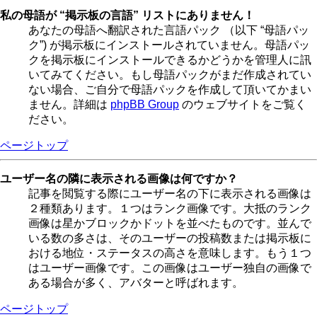
私の母語が “掲示板の言語” リストにありません！
あなたの母語へ翻訳された言語パック （以下 “母語パッ
ク”) が掲示板にインストールされていません。母語パッ
クを掲示板にインストールできるかどうかを管理人に訊
いてみてください。もし母語パックがまだ作成されてい
ない場合、ご自分で母語パックを作成して頂いてかまい
ません。詳細は
phpBB Group
のウェブサイトをご覧く
ださい。
ページトップ
ユーザー名の隣に表示される画像は何ですか？
記事を閲覧する際にユーザー名の下に表示される画像は
２種類あります。１つはランク画像です。大抵のランク
画像は星かブロックかドットを並べたものです。並んで
いる数の多さは、そのユーザーの投稿数または掲示板に
おける地位・ステータスの高さを意味します。もう１つ
はユーザー画像です。この画像はユーザー独自の画像で
ある場合が多く、アバターと呼ばれます。
ページトップ