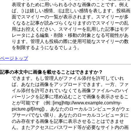
表現するために用いられる小さな画像のことです。例え
ば、:) は嬉しい感情、:(は悲しい感情を表します。投稿画
面でスマイリーの一覧が表示されます。スマイリーが多
くなると記事が読みづらくなりますのでスマイリーの乱
用はお控えください。スマイリーを乱用した記事はモデ
レータによる編集・削除・移動の対象となる可能性があ
ります。管理人も投稿の際に使用可能なスマイリーの数
を制限するようになるでしょう。
ページトップ
記事の本文中に画像を載せることはできますか？
できます。もし管理人がファイル添付を許可していれ
ば、あなたは画像をアップロードできます。一方、ファ
イル添付を許可されていなくても画像ファイルへのハイ
パーリンクを記事に埋め込むことで画像を表示させるこ
とが可能です （例: [img]http://www.example.com/my-
picture.gif[/img]) 。あなたのローカルコンピュータがウェ
ブサーバでない限り、あなたのローカルコンピュータに
のみ存在する画像を記事に表示させることはできませ
ん。またアクセスにパスワード等が必要なサイト内の画