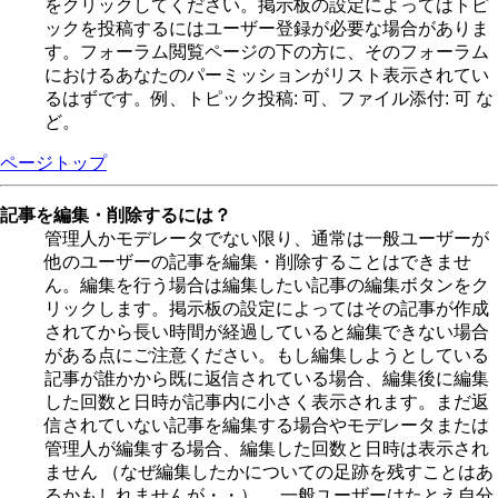
をクリックしてください。掲示板の設定によってはトピ
ックを投稿するにはユーザー登録が必要な場合がありま
す。フォーラム閲覧ページの下の方に、そのフォーラム
におけるあなたのパーミッションがリスト表示されてい
るはずです。例、トピック投稿: 可、ファイル添付: 可 な
ど。
ページトップ
記事を編集・削除するには？
管理人かモデレータでない限り、通常は一般ユーザーが
他のユーザーの記事を編集・削除することはできませ
ん。編集を行う場合は編集したい記事の編集ボタンをク
リックします。掲示板の設定によってはその記事が作成
されてから長い時間が経過していると編集できない場合
がある点にご注意ください。もし編集しようとしている
記事が誰かから既に返信されている場合、編集後に編集
した回数と日時が記事内に小さく表示されます。まだ返
信されていない記事を編集する場合やモデレータまたは
管理人が編集する場合、編集した回数と日時は表示され
ません （なぜ編集したかについての足跡を残すことはあ
るかもしれませんが・・） 。一般ユーザーはたとえ自分