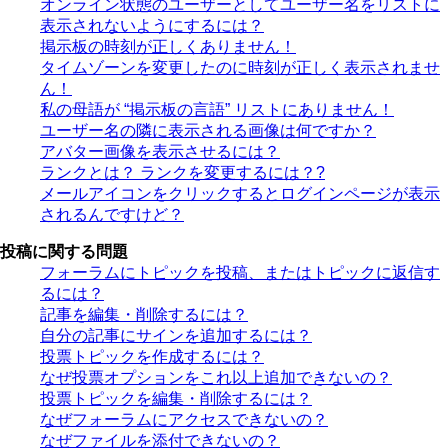
オンライン状態のユーザーとしてユーザー名をリストに
表示されないようにするには？
掲示板の時刻が正しくありません！
タイムゾーンを変更したのに時刻が正しく表示されませ
ん！
私の母語が “掲示板の言語” リストにありません！
ユーザー名の隣に表示される画像は何ですか？
アバター画像を表示させるには？
ランクとは？ ランクを変更するには？?
メールアイコンをクリックするとログインページが表示
されるんですけど？
投稿に関する問題
フォーラムにトピックを投稿、またはトピックに返信す
るには？
記事を編集・削除するには？
自分の記事にサインを追加するには？
投票トピックを作成するには？
なぜ投票オプションをこれ以上追加できないの？
投票トピックを編集・削除するには？
なぜフォーラムにアクセスできないの？
なぜファイルを添付できないの？