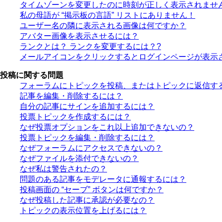
タイムゾーンを変更したのに時刻が正しく表示されませ
私の母語が “掲示板の言語” リストにありません！
ユーザー名の隣に表示される画像は何ですか？
アバター画像を表示させるには？
ランクとは？ ランクを変更するには？?
メールアイコンをクリックするとログインページが表示
投稿に関する問題
フォーラムにトピックを投稿、またはトピックに返信す
記事を編集・削除するには？
自分の記事にサインを追加するには？
投票トピックを作成するには？
なぜ投票オプションをこれ以上追加できないの？
投票トピックを編集・削除するには？
なぜフォーラムにアクセスできないの？
なぜファイルを添付できないの？
なぜ私は警告されたの？
問題のある記事をモデレータに通報するには？
投稿画面の “セーブ” ボタンは何ですか？
なぜ投稿した記事に承認が必要なの？
トピックの表示位置を上げるには？