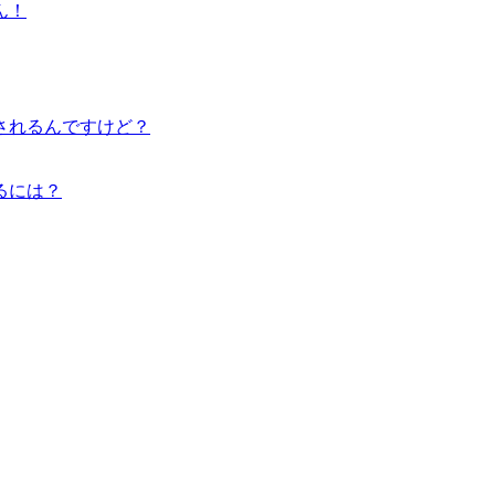
ん！
されるんですけど？
るには？