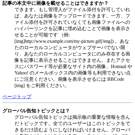
記事の本文中に画像を載せることはできますか？
できます。もし管理人がファイル添付を許可していれ
ば、あなたは画像をアップロードできます。一方、フ
ァイル添付を許可されていなくても画像ファイルへの
ハイパーリンクを記事に埋め込むことで画像を表示さ
せることが可能です （例:
[img]http://www.example.com/my-picture.gif[/img]) 。あな
たのローカルコンピュータがウェブサーバでない限
り、あなたのローカルコンピュータにのみ存在する画
像を記事に表示させることはできません。またアクセ
スにパスワード等が必要なサイト内の画像、Hotmail や
Yahoo! のメールボックス内の画像等も利用できない点
にご注意ください。画像を表示させるには BBCode
[img] をご利用ください。
ページトップ
グローバル告知トピックとは？
グローバル告知トピックは掲示板の重要な情報を含ん
だトピックです。全てのユーザーはこのトピックをで
きるだけ読むようにしなければいけません。グローバ