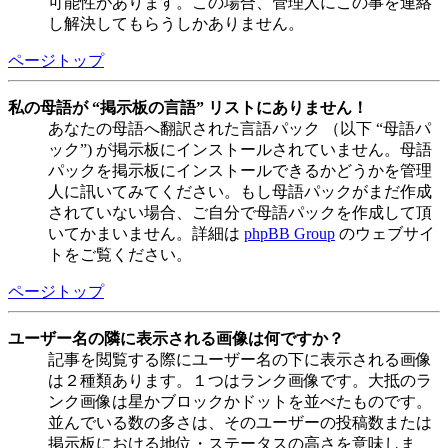
可能性があります。この場合、管理人にこの事を連絡
し解決してもらうしかありません。
ページトップ
私の母語が “掲示板の言語” リストにありません！
あなたの母語へ翻訳された言語パック （以下 “母語パ
ック”) が掲示板にインストールされていません。母語
パックを掲示板にインストールできるかどうかを管理
人に訊いてみてください。もし母語パックがまだ作成
されていない場合、ご自分で母語パックを作成して頂
いてかまいません。詳細は
phpBB Group
のウェブサイ
トをご覧ください。
ページトップ
ユーザー名の隣に表示される画像は何ですか？
記事を閲覧する際にユーザー名の下に表示される画像
は２種類あります。１つはランク画像です。大抵のラ
ンク画像は星かブロックかドットを並べたものです。
並んでいる数の多さは、そのユーザーの投稿数または
掲示板における地位・ステータスの高さを意味しま