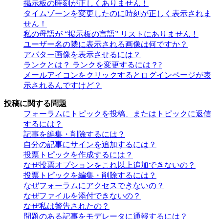
掲示板の時刻が正しくありません！
タイムゾーンを変更したのに時刻が正しく表示されま
せん！
私の母語が “掲示板の言語” リストにありません！
ユーザー名の隣に表示される画像は何ですか？
アバター画像を表示させるには？
ランクとは？ ランクを変更するには？?
メールアイコンをクリックするとログインページが表
示されるんですけど？
投稿に関する問題
フォーラムにトピックを投稿、またはトピックに返信
するには？
記事を編集・削除するには？
自分の記事にサインを追加するには？
投票トピックを作成するには？
なぜ投票オプションをこれ以上追加できないの？
投票トピックを編集・削除するには？
なぜフォーラムにアクセスできないの？
なぜファイルを添付できないの？
なぜ私は警告されたの？
問題のある記事をモデレータに通報するには？