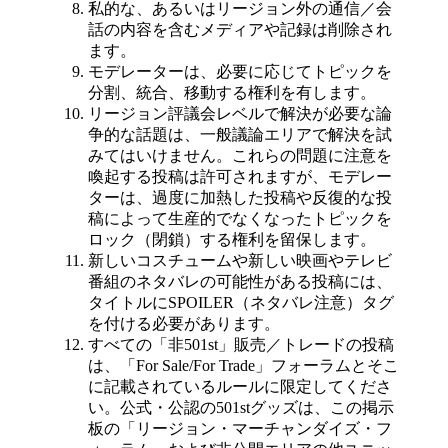
私的な、あるいはリージョン外の通信／会
話の内容を含むメディアや記録は削除され
ます。
モデレーターは、必要に応じてトピックを
分割、統合、移動する権利を有します。
リージョン評議会レベルで解決が必要な論
争的な話題は、一般議論エリアで解決を試
みてはいけません。これらの問題に注意を
喚起する投稿は許可されますが、モデレー
ターは、過度に加熱した投稿や反復的な投
稿によって生産的でなくなったトピックを
ロック（閉鎖）する権利を留保します。
新しいコスチュームや新しい映画やテレビ
番組のネタバレの可能性がある投稿には、
タイトルにSPOILER（ネタバレ注意）タグ
を付ける必要があります。
すべての「非501st」販売／トレードの投稿
は、「For Sale/For Trade」フォーラムとそこ
に記載されているルールに限定してくださ
い。公式・公認の501stグッズは、この掲示
板の「リージョン・マーチャンダイズ・フ