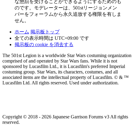
な懲罰を受けることができるようにするためのも
のです。モデレーターは、501stリージョンメン
バーをフォーラムから永久追放する権限を有しま
せん。
ホーム
掲示板トップ
全ての表示時間は
UTC+09:00
です
掲示板の cookie を消去する
The 501st Legion is a worldwide Star Wars costuming organization
comprised of and operated by Star Wars fans. While it is not
sponsored by Lucasfilm Ltd., it is Lucasfilm's preferred Imperial
costuming group. Star Wars, its characters, costumes, and all
associated items are the intellectual property of Lucasfilm. © & ™
Lucasfilm Ltd. All rights reserved. Used under authorization.
Copyright © 2018 - 2026 Japanese Garrison Forums v3 All rights
reserved.