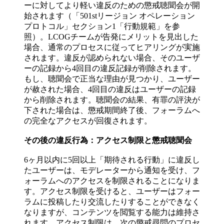
ーに対してより軽い違反のための懲戒聴聞会が開
始されます（「501stリージョン オペレーション
プロトコル」セクション1「行動規範」を参
照）。LCOGチームが告発にメリットを見出した
場合、通常のプロセスに従ってヒアリングが実施
されます。違反が認められない場合、そのユーザ
ーの記録から4回目の違反記録が削除されます。
もし、聴聞会で正当な理由が見つかり、ユーザー
が赦された場合、4回目の違反はユーザーの記録
から削除されます。聴聞会の結果、有罪の評決が
下された場合は、懲戒期間終了後、フォーラムへ
の完全なアクセスが回復されます。
その後の違反行為：アクセス制限と懲戒聴聞会
6ヶ月以内に5回以上「期待される行動」に違反し
たユーザーは、モデレーターから通知を受け、フ
ォーラムへのアクセスを制限されることになりま
す。アクセス制限を受けると、ユーザーはフォー
ラムに投稿したり交流したりすることができなく
なりますが、コンテンツを閲覧する能力は維持さ
れます。アクセス制限は、次の懲戒尋問のプロセ