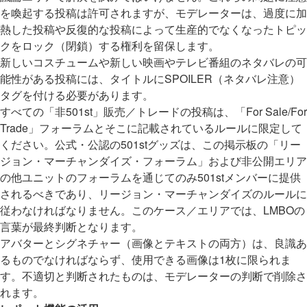
を喚起する投稿は許可されますが、モデレーターは、過度に加
熱した投稿や反復的な投稿によって生産的でなくなったトピッ
クをロック（閉鎖）する権利を留保します。
新しいコスチュームや新しい映画やテレビ番組のネタバレの可
能性がある投稿には、タイトルにSPOILER（ネタバレ注意）
タグを付ける必要があります。
すべての「非501st」販売／トレードの投稿は、「For Sale/For
Trade」フォーラムとそこに記載されているルールに限定して
ください。公式・公認の501stグッズは、この掲示板の「リー
ジョン・マーチャンダイズ・フォーラム」および非公開エリア
の他ユニットのフォーラムを通じてのみ501stメンバーに提供
されるべきであり、リージョン・マーチャンダイズのルールに
従わなければなりません。このケース／エリアでは、LMBOの
言葉が最終判断となります。
アバターとシグネチャー（画像とテキストの両方）は、良識あ
るものでなければならず、使用できる画像は1枚に限られま
す。不適切と判断されたものは、モデレーターの判断で削除さ
れます。