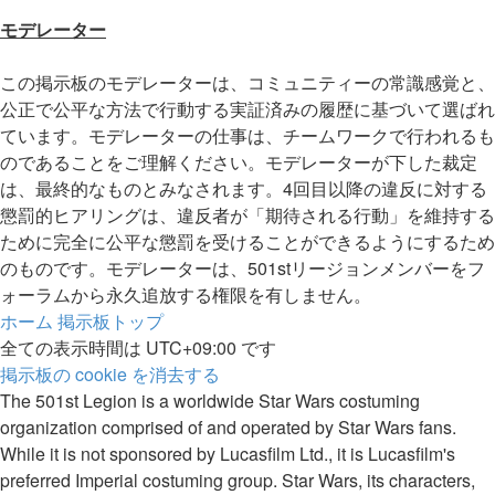
モデレーター
この掲示板のモデレーターは、コミュニティーの常識感覚と、
公正で公平な方法で行動する実証済みの履歴に基づいて選ばれ
ています。モデレーターの仕事は、チームワークで行われるも
のであることをご理解ください。モデレーターが下した裁定
は、最終的なものとみなされます。4回目以降の違反に対する
懲罰的ヒアリングは、違反者が「期待される行動」を維持する
ために完全に公平な懲罰を受けることができるようにするため
のものです。モデレーターは、501stリージョンメンバーをフ
ォーラムから永久追放する権限を有しません。
ホーム
掲示板トップ
全ての表示時間は
UTC+09:00
です
掲示板の cookie を消去する
The 501st Legion is a worldwide Star Wars costuming
organization comprised of and operated by Star Wars fans.
While it is not sponsored by Lucasfilm Ltd., it is Lucasfilm's
preferred Imperial costuming group. Star Wars, its characters,