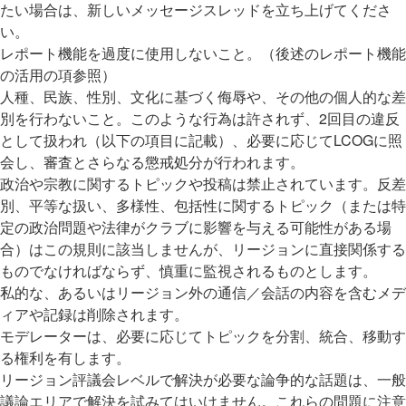
たい場合は、新しいメッセージスレッドを立ち上げてくださ
い。
レポート機能を過度に使用しないこと。（後述のレポート機能
の活用の項参照）
人種、民族、性別、文化に基づく侮辱や、その他の個人的な差
別を行わないこと。このような行為は許されず、2回目の違反
として扱われ（以下の項目に記載）、必要に応じてLCOGに照
会し、審査とさらなる懲戒処分が行われます。
政治や宗教に関するトピックや投稿は禁止されています。反差
別、平等な扱い、多様性、包括性に関するトピック（または特
定の政治問題や法律がクラブに影響を与える可能性がある場
合）はこの規則に該当しませんが、リージョンに直接関係する
ものでなければならず、慎重に監視されるものとします。
私的な、あるいはリージョン外の通信／会話の内容を含むメデ
ィアや記録は削除されます。
モデレーターは、必要に応じてトピックを分割、統合、移動す
る権利を有します。
リージョン評議会レベルで解決が必要な論争的な話題は、一般
議論エリアで解決を試みてはいけません。これらの問題に注意