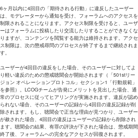
6ヶ月以内に4回目の「期待される行動」に違反したユーザー
は、モデレーターから通知を受け、フォーラムへのアクセスを
制限されることになります。アクセス制限を受けると、ユーザ
ーはフォーラムに投稿したり交流したりすることができなくな
りますが、コンテンツを閲覧する能力は維持されます。アクセ
ス制限は、次の懲戒尋問のプロセスが終了するまで継続されま
す。
ユーザーが4回目の違反をした場合、そのユーザーに対してよ
り軽い違反のための懲戒聴聞会が開始されます（「501stリー
ジョン オペレーションプロトコル」セクション1「行動規範」
を参照）。LCOGチームが告発にメリットを見出した場合、通
常のプロセスに従ってヒアリングが実施されます。違反が認め
られない場合、そのユーザーの記録から4回目の違反記録が削
除されます。もし、聴聞会で正当な理由が見つかり、ユーザー
が赦された場合、4回目の違反はユーザーの記録から削除され
ます。聴聞会の結果、有罪の評決が下された場合は、懲戒期間
終了後、フォーラムへの完全なアクセスが回復されます。