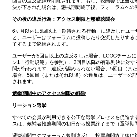
回目の違反記録が削除されます。もし、聴聞会で正当な
決が下された場合は、懲戒期間終了後、フォーラムへの
その後の違反行為：アクセス制限と懲戒聴聞会
6ヶ月以内に5回以上「期待される行動」に違反したユ
と、ユーザーはフォーラムに投稿したり交流したりする
了するまで継続されます。
ユーザーが5回目以上の違反をした場合、LCOGチームに
ン1「行動規範」を参照）、2回目以降の有罪判決に対す
問が行われます。違反が認められない場合、5回目（ま
場合、5回目（またはそれ以降）の違反は、ユーザーの
されます。
選挙期間中のアクセス制限の解除
リージョン選挙
すべての会員が利用できる公正な選挙プロセスを促進す
スは、候補者推薦期間の初日から投票終了まで（選挙期
選挙期間中のフォーラム規則違反は、投票期間終了後に