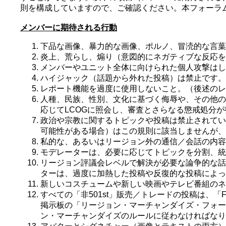
則を構成していますので、ご確認ください。本フォーラ
メンバーに期待される行動
下品な画像、暴力的な画像、ポルノ、冒涜的な言葉
炎上、荒らし、煽り（意図的にネガティブな反応を
メンバーやユニット全体に向けられた個人攻撃はし
ハイジャック（話題から外れた投稿）は禁止です。
レポート機能を過度に使用しないこと。（後述のレ
人種、民族、性別、文化に基づく侮辱や、その他の
応じてLCOGに照会し、審査とさらなる懲戒処分
政治や宗教に関するトピックや投稿は禁止されてい
可能性がある場合）はこの規則に該当しませんが、
私的な、あるいはリージョン外の通信／会話の内容
モデレーターは、必要に応じてトピックを分割、統
リージョン評議会レベルで解決が必要な論争的な話
ターは、過度に加熱した投稿や反復的な投稿によっ
新しいコスチュームや新しい映画やテレビ番組のネ
すべての「非501st」販売／トレードの投稿は、「Fo
掲示板の「リージョン・マーチャンダイズ・フォー
ン・マーチャンダイズのルールに従わなければなり