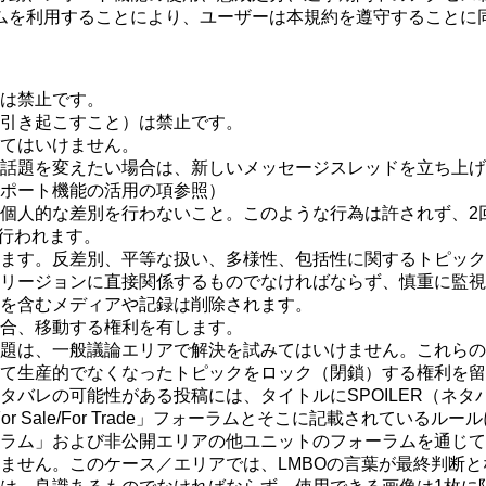
ムを利用することにより、ユーザーは本規約を遵守することに
は禁止です。
引き起こすこと）は禁止です。
てはいけません。
話題を変えたい場合は、新しいメッセージスレッドを立ち上げ
ポート機能の活用の項参照）
個人的な差別を行わないこと。このような行為は許されず、2
が行われます。
ます。反差別、平等な扱い、多様性、包括性に関するトピック
リージョンに直接関係するものでなければならず、慎重に監視
を含むメディアや記録は削除されます。
合、移動する権利を有します。
題は、一般議論エリアで解決を試みてはいけません。これらの
て生産的でなくなったトピックをロック（閉鎖）する権利を留
タバレの可能性がある投稿には、タイトルにSPOILER（ネ
r Sale/For Trade」フォーラムとそこに記載されている
ラム」および非公開エリアの他ユニットのフォーラムを通じての
ません。このケース／エリアでは、LMBOの言葉が最終判断と