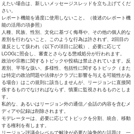
えたい場合は、新しいメッセージスレッドを立ち上げてくだ
さい。
レポート機能を過度に使用しないこと。（後述のレポート機
能の活用の項参照）
人種、民族、性別、文化に基づく侮辱や、その他の個人的な
差別を行わないこと。このような行為は許されず、2回目の
違反として扱われ（以下の項目に記載）、必要に応じて
LCOGに照会し、審査とさらなる懲戒処分が行われます。
政治や宗教に関するトピックや投稿は禁止されています。反
差別、平等な扱い、多様性、包括性に関するトピック（また
は特定の政治問題や法律がクラブに影響を与える可能性があ
る場合）はこの規則に該当しませんが、リージョンに直接関
係するものでなければならず、慎重に監視されるものとしま
す。
私的な、あるいはリージョン外の通信／会話の内容を含むメ
ディアや記録は削除されます。
モデレーターは、必要に応じてトピックを分割、統合、移動
する権利を有します。
リージョン評議会レベルで解決が必要な論争的な話題は、一