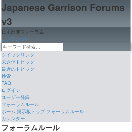
Japanese Garrison Forums
v3
日本部隊フォーラム
コンテンツへ
詳
検
細
クイックリンク
索
検
未返信トピック
索
最近のトピック
検索
FAQ
ログイン
ユーザー登録
フォーラムルール
ホーム
掲示板トップ
フォーラムルール
カレンダー
検
フォーラムルール