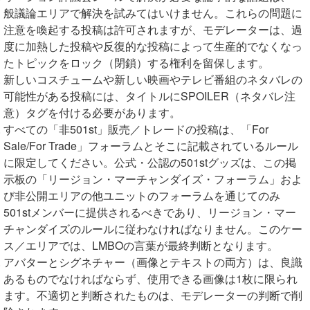
般議論エリアで解決を試みてはいけません。これらの問題に
注意を喚起する投稿は許可されますが、モデレーターは、過
度に加熱した投稿や反復的な投稿によって生産的でなくなっ
たトピックをロック（閉鎖）する権利を留保します。
新しいコスチュームや新しい映画やテレビ番組のネタバレの
可能性がある投稿には、タイトルにSPOILER（ネタバレ注
意）タグを付ける必要があります。
すべての「非501st」販売／トレードの投稿は、「For
Sale/For Trade」フォーラムとそこに記載されているルール
に限定してください。公式・公認の501stグッズは、この掲
示板の「リージョン・マーチャンダイズ・フォーラム」およ
び非公開エリアの他ユニットのフォーラムを通じてのみ
501stメンバーに提供されるべきであり、リージョン・マー
チャンダイズのルールに従わなければなりません。このケー
ス／エリアでは、LMBOの言葉が最終判断となります。
アバターとシグネチャー（画像とテキストの両方）は、良識
あるものでなければならず、使用できる画像は1枚に限られ
ます。不適切と判断されたものは、モデレーターの判断で削