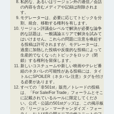
私的な、あるいはリージョン外の通信／会話
の内容を含むメディアや記録は削除されま
す。
モデレーターは、必要に応じてトピックを分
割、統合、移動する権利を有します。
リージョン評議会レベルで解決が必要な論争
的な話題は、一般議論エリアで解決を試みて
はいけません。これらの問題に注意を喚起す
る投稿は許可されますが、モデレーターは、
過度に加熱した投稿や反復的な投稿によって
生産的でなくなったトピックをロック（閉
鎖）する権利を留保します。
新しいコスチュームや新しい映画やテレビ番
組のネタバレの可能性がある投稿には、タイ
トルにSPOILER（ネタバレ注意）タグを付け
る必要があります。
すべての「非501st」販売／トレードの投稿
は、「For Sale/For Trade」フォーラムとそこ
に記載されているルールに限定してくださ
い。公式・公認の501stグッズは、この掲示板
の「リージョン・マーチャンダイズ・フォー
ラム」および非公開エリアの他ユニットのフ