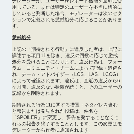
デレーターが、ユーザーがレポート機能を過剰に使
用している、または特定のユーザーを不当に標的に
していると判断した場合、モデレーターは次のセク
ションで定義される懲戒処分に応じることがありま
す。
懲戒処分
上記の「期待される行動」に違反した者は、上記に
詳述する項目11を除き、違反の回数に応じて懲戒
処分を受けることになります。違反行為は、フォー
ラム・コミュニティ・チームによって記録・追跡さ
れ、チーム・アドバイザー（LCS、LAS、LCOG）
によって確認されます。違反は、直近の違反から6
ヶ月間、違反のない状態が続くと、そのユーザーの
記録から削除されます。
期待される行為11に関する措置：ネタバレを含む
と報告または発見された投稿は、件名を
「SPOILER」に変更し、警告を発することなくこ
れらの報告を終了することとします。この変更はモ
デレーターから作者に通知されます。