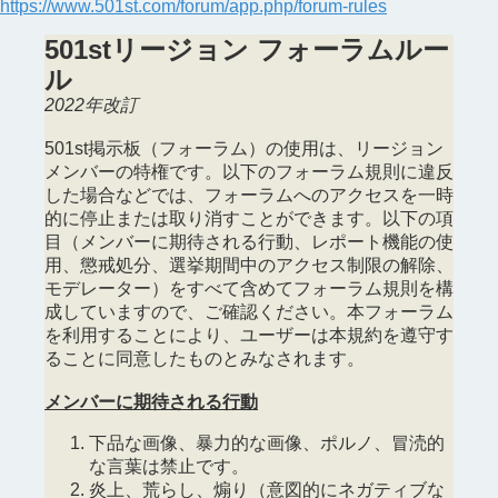
https://www.501st.com/forum/app.php/forum-rules
501stリージョン フォーラムルー
ル
2022年改訂
501st掲示板（フォーラム）の使用は、リージョン
メンバーの特権です。以下のフォーラム規則に違反
した場合などでは、フォーラムへのアクセスを一時
的に停止または取り消すことができます。以下の項
目（メンバーに期待される行動、レポート機能の使
用、懲戒処分、選挙期間中のアクセス制限の解除、
モデレーター）をすべて含めてフォーラム規則を構
成していますので、ご確認ください。本フォーラム
を利用することにより、ユーザーは本規約を遵守す
ることに同意したものとみなされます。
メンバーに期待される行動
下品な画像、暴力的な画像、ポルノ、冒涜的
な言葉は禁止です。
炎上、荒らし、煽り（意図的にネガティブな