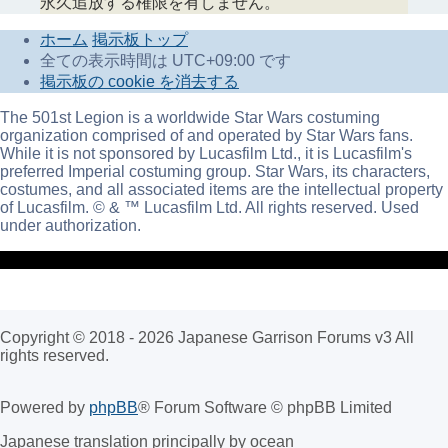
永久追放する権限を有しません。
ホーム
掲示板トップ
全ての表示時間は
UTC+09:00
です
掲示板の cookie を消去する
The 501st Legion is a worldwide Star Wars costuming
organization comprised of and operated by Star Wars fans.
While it is not sponsored by Lucasfilm Ltd., it is Lucasfilm's
preferred Imperial costuming group. Star Wars, its characters,
costumes, and all associated items are the intellectual property
of Lucasfilm. © & ™ Lucasfilm Ltd. All rights reserved. Used
under authorization.
Copyright © 2018 - 2026 Japanese Garrison Forums v3 All
rights reserved.
Powered by
phpBB
® Forum Software © phpBB Limited
Japanese translation principally by ocean