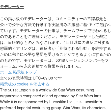
モデレーター
この掲示板のモデレーターは、コミュニティーの常識感覚と、
公正で公平な方法で行動する実証済みの履歴に基づいて選ばれ
ています。モデレーターの仕事は、チームワークで行われるも
のであることをご理解ください。モデレーターが下した裁定
は、最終的なものとみなされます。4回目以降の違反に対する
懲罰的ヒアリングは、違反者が「期待される行動」を維持する
ために完全に公平な懲罰を受けることができるようにするため
のものです。モデレーターは、501stリージョンメンバーをフ
ォーラムから永久追放する権限を有しません。
ホーム
掲示板トップ
全ての表示時間は
UTC+09:00
です
掲示板の cookie を消去する
The 501st Legion is a worldwide Star Wars costuming
organization comprised of and operated by Star Wars fans.
While it is not sponsored by Lucasfilm Ltd., it is Lucasfilm's
preferred Imperial costuming group. Star Wars, its characters,