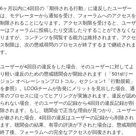
6ヶ月以内に4回目の「期待される行動」に違反したユーザー
は、モデレーターから通知を受け、フォーラムへのアクセスを
制限されることになります。アクセス制限を受けると、ユーザ
ーはフォーラムに投稿したり交流したりすることができなくな
りますが、コンテンツを閲覧する能力は維持されます。アクセ
ス制限は、次の懲戒尋問のプロセスが終了するまで継続されま
す。
ユーザーが4回目の違反をした場合、そのユーザーに対してよ
り軽い違反のための懲戒聴聞会が開始されます（「501stリー
ジョン オペレーションプロトコル」セクション1「行動規範」
を参照）。LCOGチームが告発にメリットを見出した場合、通
常のプロセスに従ってヒアリングが実施されます。違反が認め
られない場合、そのユーザーの記録から4回目の違反記録が削
除されます。もし、聴聞会で正当な理由が見つかり、ユーザー
が赦された場合、4回目の違反はユーザーの記録から削除され
ます。聴聞会の結果、有罪の評決が下された場合は、懲戒期間
終了後、フォーラムへの完全なアクセスが回復されます。