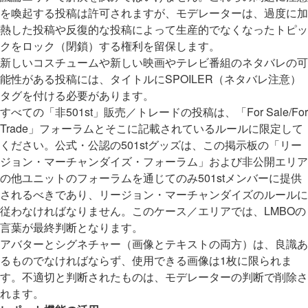
を喚起する投稿は許可されますが、モデレーターは、過度に加
熱した投稿や反復的な投稿によって生産的でなくなったトピッ
クをロック（閉鎖）する権利を留保します。
新しいコスチュームや新しい映画やテレビ番組のネタバレの可
能性がある投稿には、タイトルにSPOILER（ネタバレ注意）
タグを付ける必要があります。
すべての「非501st」販売／トレードの投稿は、「For Sale/For
Trade」フォーラムとそこに記載されているルールに限定して
ください。公式・公認の501stグッズは、この掲示板の「リー
ジョン・マーチャンダイズ・フォーラム」および非公開エリア
の他ユニットのフォーラムを通じてのみ501stメンバーに提供
されるべきであり、リージョン・マーチャンダイズのルールに
従わなければなりません。このケース／エリアでは、LMBOの
言葉が最終判断となります。
アバターとシグネチャー（画像とテキストの両方）は、良識あ
るものでなければならず、使用できる画像は1枚に限られま
す。不適切と判断されたものは、モデレーターの判断で削除さ
れます。