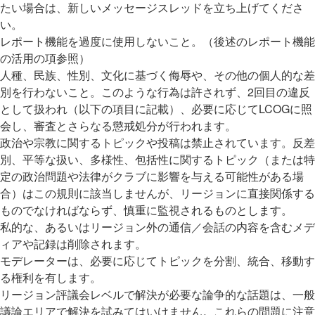
たい場合は、新しいメッセージスレッドを立ち上げてくださ
い。
レポート機能を過度に使用しないこと。（後述のレポート機能
の活用の項参照）
人種、民族、性別、文化に基づく侮辱や、その他の個人的な差
別を行わないこと。このような行為は許されず、2回目の違反
として扱われ（以下の項目に記載）、必要に応じてLCOGに照
会し、審査とさらなる懲戒処分が行われます。
政治や宗教に関するトピックや投稿は禁止されています。反差
別、平等な扱い、多様性、包括性に関するトピック（または特
定の政治問題や法律がクラブに影響を与える可能性がある場
合）はこの規則に該当しませんが、リージョンに直接関係する
ものでなければならず、慎重に監視されるものとします。
私的な、あるいはリージョン外の通信／会話の内容を含むメデ
ィアや記録は削除されます。
モデレーターは、必要に応じてトピックを分割、統合、移動す
る権利を有します。
リージョン評議会レベルで解決が必要な論争的な話題は、一般
議論エリアで解決を試みてはいけません。これらの問題に注意