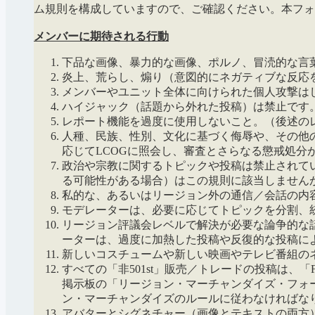
ム規則を構成していますので、ご確認ください。本フォ
メンバーに期待される行動
下品な画像、暴力的な画像、ポルノ、冒涜的な言
炎上、荒らし、煽り（意図的にネガティブな反応
メンバーやユニット全体に向けられた個人攻撃は
ハイジャック（話題から外れた投稿）は禁止です
レポート機能を過度に使用しないこと。（後述の
人種、民族、性別、文化に基づく侮辱や、その他
応じてLCOGに照会し、審査とさらなる懲戒処分
政治や宗教に関するトピックや投稿は禁止されて
る可能性がある場合）はこの規則に該当しません
私的な、あるいはリージョン外の通信／会話の内
モデレーターは、必要に応じてトピックを分割、
リージョン評議会レベルで解決が必要な論争的な
ーターは、過度に加熱した投稿や反復的な投稿に
新しいコスチュームや新しい映画やテレビ番組のネ
すべての「非501st」販売／トレードの投稿は、「Fo
掲示板の「リージョン・マーチャンダイズ・フォー
ン・マーチャンダイズのルールに従わなければな
アバターとシグネチャー（画像とテキストの両方