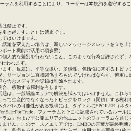
ーラムを利用することにより、ユーザーは本規約を遵守するこ
葉は禁止です。
を引き起こすこと）は禁止です。
してはいけません。
。話題を変えたい場合は、新しいメッセージスレッドを立ち上
レポート機能の活用の項参照）
の個人的な差別を行わないこと。このような行為は許されず、
が行われます。
います。反差別、平等な扱い、多様性、包括性に関するトピッ
が、リージョンに直接関係するものでなければならず、慎重に
容を含むメディアや記録は削除されます。
統合、移動する権利を有します。
話題は、一般議論エリアで解決を試みてはいけません。これら
よって生産的でなくなったトピックをロック（閉鎖）する権利
タバレの可能性がある投稿には、タイトルにSPOILER（ネ
r Sale/For Trade」フォーラムとそこに記載されているル
ラム」および非公開エリアの他ユニットのフォーラムを通じての
りません。このケース／エリアでは、LMBOの言葉が最終判断
）は、良識あるものでなければならず、使用できる画像は1枚