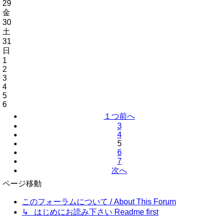
29
金
30
土
31
日
1
2
3
4
5
6
１つ前へ
3
4
5
6
7
次へ
ページ移動
このフォーラムについて / About This Forum
↳ はじめにお読み下さい Readme first