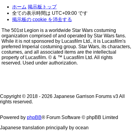
ホーム
掲示板トップ
全ての表示時間は
UTC+09:00
です
掲示板の cookie を消去する
The 501st Legion is a worldwide Star Wars costuming
organization comprised of and operated by Star Wars fans.
While it is not sponsored by Lucasfilm Ltd., it is Lucasfilm's
preferred Imperial costuming group. Star Wars, its characters,
costumes, and all associated items are the intellectual
property of Lucasfilm. © & ™ Lucasfilm Ltd. All rights
reserved. Used under authorization.
Copyright © 2018 - 2026 Japanese Garrison Forums v3 All
rights reserved.
Powered by
phpBB
® Forum Software © phpBB Limited
Japanese translation principally by ocean