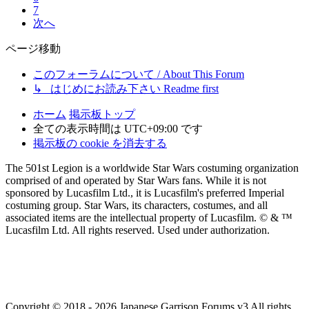
7
次へ
ページ移動
このフォーラムについて / About This Forum
↳ はじめにお読み下さい Readme first
ホーム
掲示板トップ
全ての表示時間は
UTC+09:00
です
掲示板の cookie を消去する
The 501st Legion is a worldwide Star Wars costuming organization
comprised of and operated by Star Wars fans. While it is not
sponsored by Lucasfilm Ltd., it is Lucasfilm's preferred Imperial
costuming group. Star Wars, its characters, costumes, and all
associated items are the intellectual property of Lucasfilm. © & ™
Lucasfilm Ltd. All rights reserved. Used under authorization.
Copyright © 2018 - 2026 Japanese Garrison Forums v3 All rights