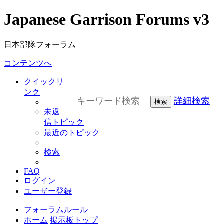
Japanese Garrison Forums v3
日本部隊フォーラム
コンテンツへ
クイックリ
ンク
詳細検索
検索
未返
信トピック
最近のトピック
検索
FAQ
ログイン
ユーザー登録
フォーラムルール
ホーム
掲示板トップ