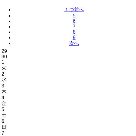
１つ前へ
5
6
7
8
9
次へ
29
30
1
火
2
水
3
木
4
金
5
土
6
日
7