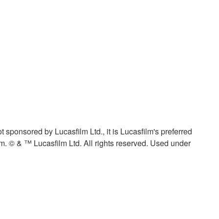
sponsored by Lucasfilm Ltd., it is Lucasfilm's preferred
ilm. © & ™ Lucasfilm Ltd. All rights reserved. Used under