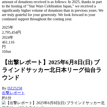
amount of donations received is as follows: In 2025, thanks in part
to the hosting of "Star Wars Celebration Japan," we received a
significantly higher volume of donations than in previous years. We
are truly grateful for your generosity. We look forward to your
continued support throughout the coming year.
2025年
2,795,454円
2024年
461,116
円
10
Jun
【出撃レポート】2025年6月8日(日) ブ
ラインドサッカー北日本リーグ仙台ラ
ウンド
By
DZ25258
出撃レポート
約1分