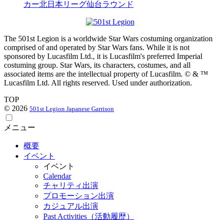
The 501st Legion is a worldwide Star Wars costuming organization
comprised of and operated by Star Wars fans. While it is not
sponsored by Lucasfilm Ltd., it is Lucasfilm's preferred Imperial
costuming group. Star Wars, its characters, costumes, and all
associated items are the intellectual property of Lucasfilm. © & ™
Lucasfilm Ltd. All rights reserved. Used under authorization.
TOP
© 2026
501st Legion Japanese Garrison
メニュー
概要
イベント
イベント
Calendar
チャリティ出演
プロモーション出演
カジュアル出演
Past Activities（活動履歴）